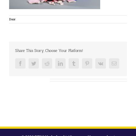
Door
Share This Story, Choose Your Platform!
Facebook
Twitter
Reddit
LinkedIn
Tumblr
Pinterest
Vk
E-
mail
Over de auteur: