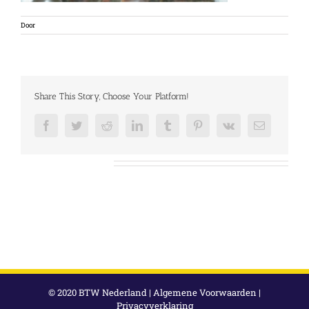
Door
Share This Story, Choose Your Platform!
Facebook
Twitter
Reddit
LinkedIn
Tumblr
Pinterest
Vk
E-
mail
Over de auteur:
© 2020 BTW Nederland |
Algemene Voorwaarden
|
Privacyverklaring