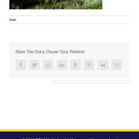
Door
Share This Story, Choose Your Platform!
Facebook
Twitter
Reddit
LinkedIn
Tumblr
Pinterest
Vk
E-
mail
Over de auteur: